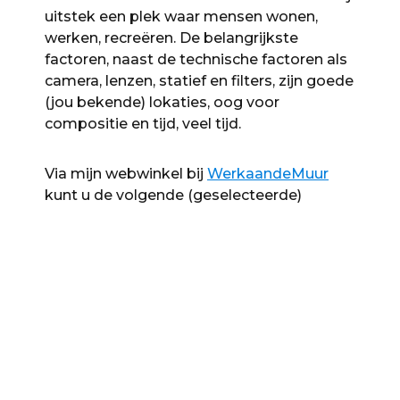
uitstek een plek waar mensen wonen,
werken, recreëren. De belangrijkste
factoren, naast de technische factoren als
camera, lenzen, statief en filters, zijn goede
(jou bekende) lokaties, oog voor
compositie en tijd, veel tijd.
Via mijn webwinkel bij
WerkaandeMuur
kunt u de volgende (geselecteerde)
steden foto’s bestellen. Materiaalkeuze
(canvas) en formaat bepalen de prijs van
het werk, en kunnen binnen de winkel
worden aangepast.
COLLECTIE STEDEN
DIT DELEN: