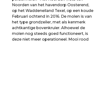
Noorden van het havendorp Oosterend,
op het Waddeneiland Texel, op een koude
Februari ochtend in 2016. De molen is van
het type grondzeiler, met als kenmerk
achtkantige bovenkruier. Alhoewel de
molen nog steeds goed functioneert, is
deze niet meer operationeel. Mooi rood
licht van de achter de Lancasterdijk
opkomende ochtendzon verlicht de top
van de molen. [Canon 5D mk II, Canon EF
24-70 f4 IS/L].
TRABANT SAFARI