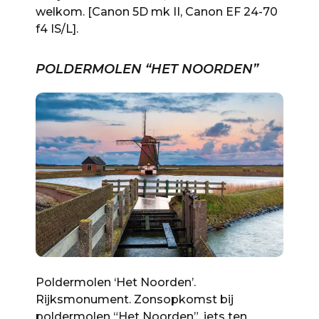
welkom. [Canon 5D mk II, Canon EF 24-70
f4 IS/L].
POLDERMOLEN “HET NOORDEN”
Poldermolen ‘Het Noorden’.
Rijksmonument. Zonsopkomst bij
poldermolen “Het Noorden”, iets ten