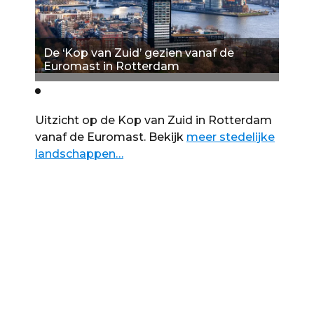
De ‘Kop van Zuid’ gezien vanaf de
De ‘
Euromast in Rotterdam
Euro
Uitzicht op de Kop van Zuid in Rotterdam
vanaf de Euromast. Bekijk
meer stedelijke
landschappen…
Straatkunst
Straatkunst, muurschilderingen,
kunstwerken in de publieke ruimte, grafitti,
architectuur etc.