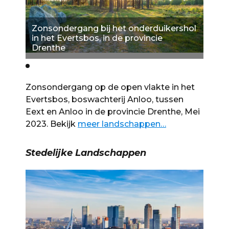
rshol
Zonsondergang bij het onderduikershol
Zons
in het Evertsbos, in de provincie
in h
Drenthe
Dren
Zonsondergang op de open vlakte in het
Evertsbos, boswachterij Anloo, tussen
Eext en Anloo in de provincie Drenthe, Mei
2023. Bekijk
meer landschappen…
Stedelijke
Landschappen